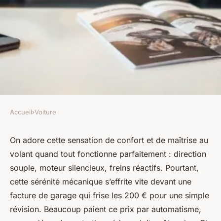
Accueil
›
Voiture
VOITURE
Top forfaits pour entretien
On adore cette sensation de confort et de maîtrise au
volant quand tout fonctionne parfaitement : direction
auto abordables avec rapidité
souple, moteur silencieux, freins réactifs. Pourtant,
cette sérénité mécanique s’effrite vite devant une
Émeline
•
07/04/2026 07:33
•
9 min de lecture
facture de garage qui frise les 200 € pour une simple
révision. Beaucoup paient ce prix par automatisme,