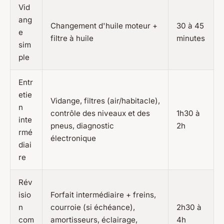
Vid
ang
Changement d'huile moteur +
30 à 45
e
filtre à huile
minutes
sim
ple
Entr
etie
Vidange, filtres (air/habitacle),
n
contrôle des niveaux et des
1h30 à
inte
pneus, diagnostic
2h
rmé
électronique
diai
re
Rév
isio
Forfait intermédiaire + freins,
n
courroie (si échéance),
2h30 à
com
amortisseurs, éclairage,
4h