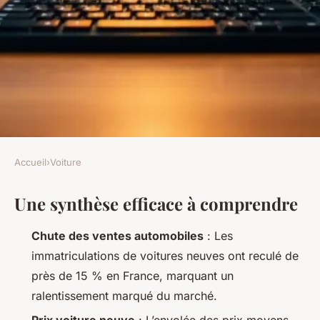
Accueil
›
Voiture
VOITURE
Une synthèse efficace à comprendre
Analyse des raisons derrière la
baisse des ventes de voitures
Chute des ventes automobiles
: Les
neuves
immatriculations de voitures neuves ont reculé de
près de 15 % en France, marquant un
Émeline
•
20/04/2026 20:03
•
11 min de lecture
ralentissement marqué du marché.