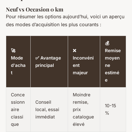
Neuf vs Occasion 0 km
Pour résumer les options aujourd’hui, voici un aperçu
des modes d’acquisition les plus courants :
💰
🚀
❌
Remise
Mode
✅ Avantage
Inconvéni
moyen
d'acha
principal
ent
ne
t
majeur
estimé
e
Conce
Moindre
ssionn
Conseil
remise,
10-15
aire
local, essai
prix
%
classi
immédiat
catalogue
que
élevé