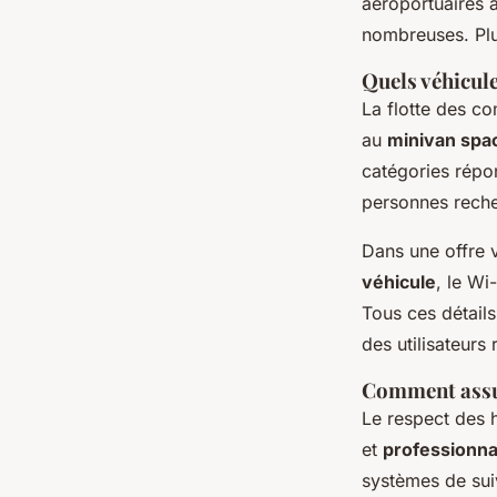
aéroportuaires à
nombreuses. Plu
Quels véhicule
La flotte des co
au
minivan spa
catégories répon
personnes reche
Dans une offre 
véhicule
, le Wi
Tous ces détails
des utilisateurs 
Comment assure
Le respect des 
et
professionna
systèmes de suiv