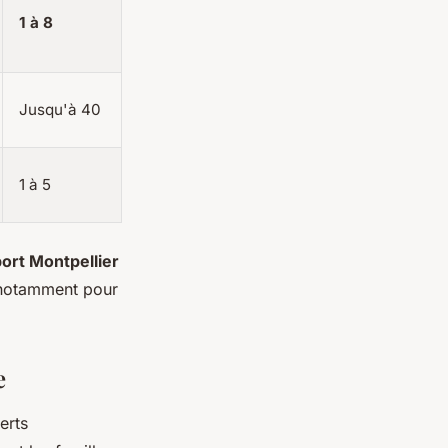
1 à 8
Jusqu'à 40
1 à 5
port Montpellier
 notamment pour
e
erts