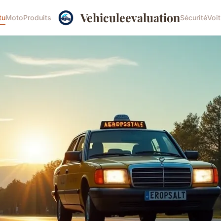
Vehiculeevaluation
tu
Moto
Produits
Sécurité
Voit