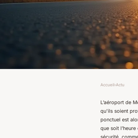
Accueil
›
Actu
ACTU
Taxi aéroport montpe
L’aéroport de M
qu'ils soient pr
complet pour un tra
ponctuel est alo
que soit l’heure
sécurité, commen