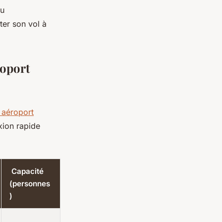
au
ter son vol à
roport
i aéroport
xion rapide
Capacité
(personnes
)