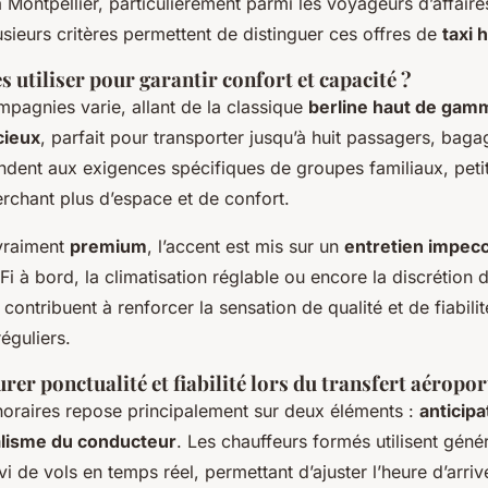
 Montpellier, particulièrement parmi les voyageurs d’affaires
sieurs critères permettent de distinguer ces offres de
taxi
s utiliser pour garantir confort et capacité ?
mpagnies varie, allant de la classique
berline haut de gam
cieux
, parfait pour transporter jusqu’à huit passagers, baga
dent aux exigences spécifiques de groupes familiaux, petit
rchant plus d’espace et de confort.
vraiment
premium
, l’accent est mis sur un
entretien impec
-Fi à bord, la climatisation réglable ou encore la discrétion 
 contribuent à renforcer la sensation de qualité et de fiabili
réguliers.
r ponctualité et fiabilité lors du transfert aéropor
horaires repose principalement sur deux éléments :
anticipa
lisme du conducteur
. Les chauffeurs formés utilisent gén
i de vols en temps réel, permettant d’ajuster l’heure d’arriv