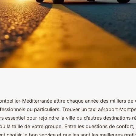
llier : le guide
ontpellier-Méditerranée attire chaque année des milliers de
ofessionnels ou particuliers. Trouver un taxi aéroport Montpel
nsfert sans stress
rs essentiel pour rejoindre la ville ou d’autres destinations r
 ou la taille de votre groupe. Entre les questions de confort,
t choisir le bon service et quelles sont les meilleures prat