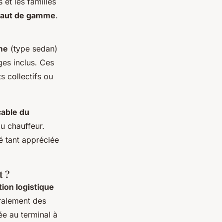
 et les familles
 haut de gamme
.
me
(type sedan)
ges inclus. Ces
s collectifs ou
cable du
du chauffeur.
té tant appréciée
t ?
tion logistique
éralement des
ée au terminal à