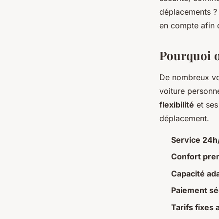
Clément
•
19 janvier 2026
•
6 min de lecture
déplacements ? L
en compte afin d
Pourquoi o
De nombreux voy
voiture personne
flexibilité
et ses
déplacement.
Service 24h/
Confort pr
Capacité ada
Paiement séc
Tarifs fixes